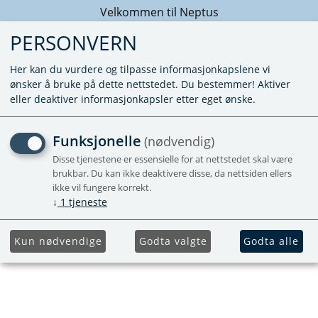
Velkommen til Neptus
PERSONVERN
Her kan du vurdere og tilpasse informasjonkapslene vi
ønsker å bruke på dette nettstedet. Du bestemmer! Aktiver
eller deaktiver informasjonkapsler etter eget ønske.
GO2 ROLLER CPL.
Funksjonelle
(nødvendig)
Disse tjenestene er essensielle for at nettstedet skal være
Forhåndsbestill
brukbar. Du kan ikke deaktivere disse, da nettsiden ellers
ikke vil fungere korrekt.
↓
1
tjeneste
Kun nødvendige
Godta valgte
Godta alle