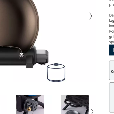
pr
De
la
ko
Po
gr
sp
K