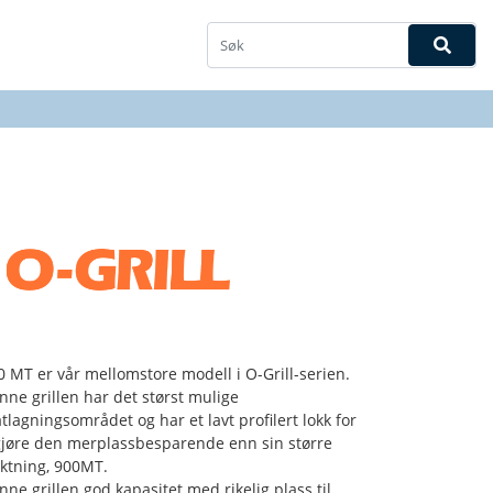
0 MT er vår mellomstore modell i O-Grill-serien.
nne grillen har det størst mulige
tlagningsområdet og har et lavt profilert lokk for
gjøre den merplassbesparende enn sin større
ektning, 900MT.
nne grillen god kapasitet med rikelig plass til