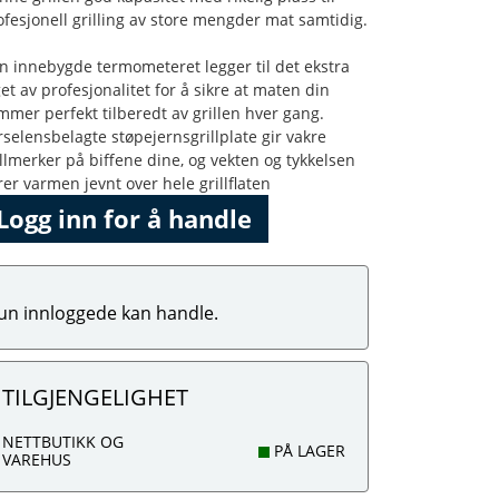
ofesjonell grilling av store mengder mat samtidig.
n innebygde termometeret legger til det ekstra
get av profesjonalitet for å sikre at maten din
mmer perfekt tilberedt av grillen hver gang.
rselensbelagte støpejernsgrillplate gir vakre
illmerker på biffene dine, og vekten og tykkelsen
rer varmen jevnt over hele grillflaten
Logg inn for å handle
un innloggede kan handle.
TILGJENGELIGHET
NETTBUTIKK OG
PÅ LAGER
VAREHUS