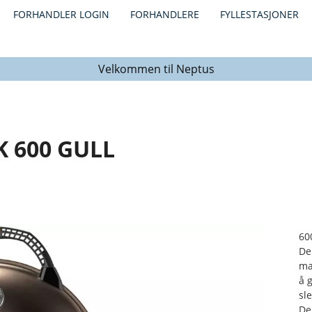
FORHANDLER LOGIN
FORHANDLERE
FYLLESTASJONER
Velkommen til Neptus
K 600 GULL
60
De
ma
å 
sl
De