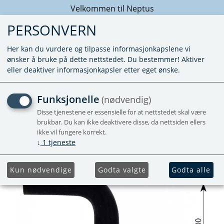
Velkommen til Neptus
PERSONVERN
Her kan du vurdere og tilpasse informasjonkapslene vi
ønsker å bruke på dette nettstedet. Du bestemmer! Aktiver
eller deaktiver informasjonkapsler etter eget ønske.
GUMMI S-FORM 22MM
Funksjonelle
(nødvendig)
Disse tjenestene er essensielle for at nettstedet skal være
brukbar. Du kan ikke deaktivere disse, da nettsiden ellers
ikke vil fungere korrekt.
↓
1
tjeneste
Kun nødvendige
Godta valgte
Godta alle