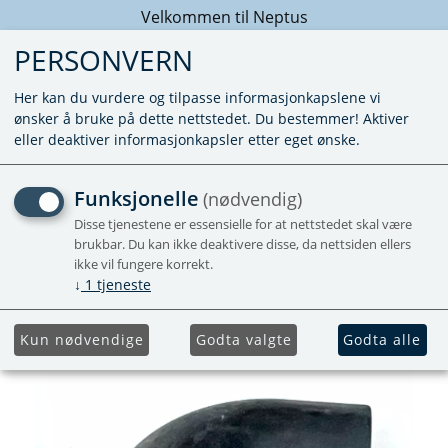
Velkommen til Neptus
PERSONVERN
Her kan du vurdere og tilpasse informasjonkapslene vi
ønsker å bruke på dette nettstedet. Du bestemmer! Aktiver
eller deaktiver informasjonkapsler etter eget ønske.
GUMMIVINKEL LMC
Funksjonelle
(nødvendig)
VANNRETT
Disse tjenestene er essensielle for at nettstedet skal være
brukbar. Du kan ikke deaktivere disse, da nettsiden ellers
ikke vil fungere korrekt.
Ingen erstatningsvare
↓
1
tjeneste
Utgående
Kun nødvendige
Godta valgte
Godta alle