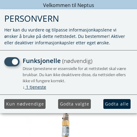
Velkommen til Neptus
PERSONVERN
Her kan du vurdere og tilpasse informasjonkapslene vi
ønsker å bruke på dette nettstedet. Du bestemmer! Aktiver
eller deaktiver informasjonkapsler etter eget ønske.
GUMMIVINKEL MED
Funksjonelle
(nødvendig)
LUFTING - 60CM LUFTING
Disse tjenestene er essensielle for at nettstedet skal være
brukbar. Du kan ikke deaktivere disse, da nettsiden ellers
ikke vil fungere korrekt.
Med slangeklemmer
↓
1
tjeneste
Kun nødvendige
Godta valgte
Godta alle