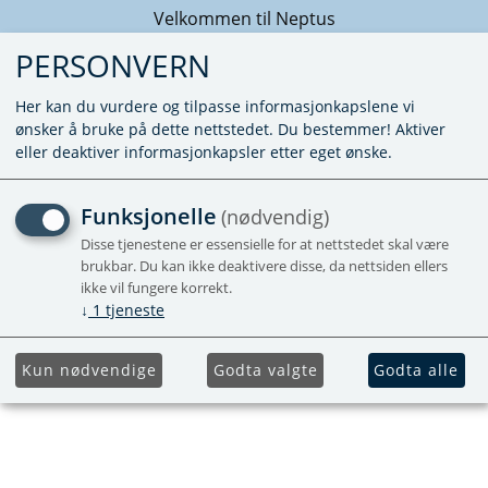
Velkommen til Neptus
PERSONVERN
Her kan du vurdere og tilpasse informasjonkapslene vi
ønsker å bruke på dette nettstedet. Du bestemmer! Aktiver
eller deaktiver informasjonkapsler etter eget ønske.
KUNNE IKKE FINNE PRODUKTET
Funksjonelle
(nødvendig)
Forside
Disse tjenestene er essensielle for at nettstedet skal være
brukbar. Du kan ikke deaktivere disse, da nettsiden ellers
ikke vil fungere korrekt.
↓
1
tjeneste
Kun nødvendige
Godta valgte
Godta alle