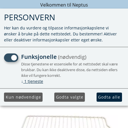
Velkommen til Neptus
PERSONVERN
Her kan du vurdere og tilpasse informasjonkapslene vi
ønsker å bruke på dette nettstedet. Du bestemmer! Aktiver
eller deaktiver informasjonkapsler etter eget ønske.
HYLLE FRYSER 404X238,5
Funksjonelle
(nødvendig)
Disse tjenestene er essensielle for at nettstedet skal være
brukbar. Du kan ikke deaktivere disse, da nettsiden ellers
ikke vil fungere korrekt.
↓
1
tjeneste
Kun nødvendige
Godta valgte
Godta alle