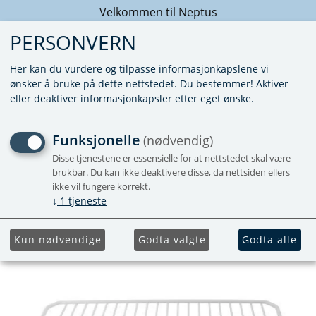
Velkommen til Neptus
PERSONVERN
Her kan du vurdere og tilpasse informasjonkapslene vi
ønsker å bruke på dette nettstedet. Du bestemmer! Aktiver
eller deaktiver informasjonkapsler etter eget ønske.
HYLLE FRYSER I KJØLESKAP
Funksjonelle
(nødvendig)
Disse tjenestene er essensielle for at nettstedet skal være
N145A
brukbar. Du kan ikke deaktivere disse, da nettsiden ellers
Forhåndsbestill
ikke vil fungere korrekt.
↓
1
tjeneste
Kun nødvendige
Godta valgte
Godta alle