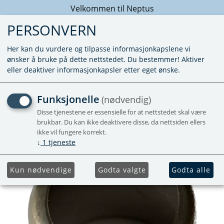
Velkommen til Neptus
PERSONVERN
Her kan du vurdere og tilpasse informasjonkapslene vi
ønsker å bruke på dette nettstedet. Du bestemmer! Aktiver
eller deaktiver informasjonkapsler etter eget ønske.
HYLSE STÅL FOR 8MM
Funksjonelle
(nødvendig)
GASSLANGE
Disse tjenestene er essensielle for at nettstedet skal være
brukbar. Du kan ikke deaktivere disse, da nettsiden ellers
ikke vil fungere korrekt.
↓
1
tjeneste
Kun nødvendige
Godta valgte
Godta alle