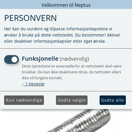
Velkommen til Neptus
PERSONVERN
Her kan du vurdere og tilpasse informasjonkapslene vi
ønsker å bruke på dette nettstedet. Du bestemmer! Aktiver
eller deaktiver informasjonkapsler etter eget ønske.
INJEKTORRØR E2400
Funksjonelle
(nødvendig)
Disse tjenestene er essensielle for at nettstedet skal være
Forhåndsbestill
brukbar. Du kan ikke deaktivere disse, da nettsiden ellers
ikke vil fungere korrekt.
↓
1
tjeneste
Kun nødvendige
Godta valgte
Godta alle