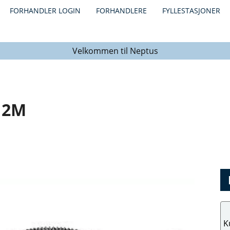
FORHANDLER LOGIN
FORHANDLERE
FYLLESTASJONER
Velkommen til Neptus
 2M
K