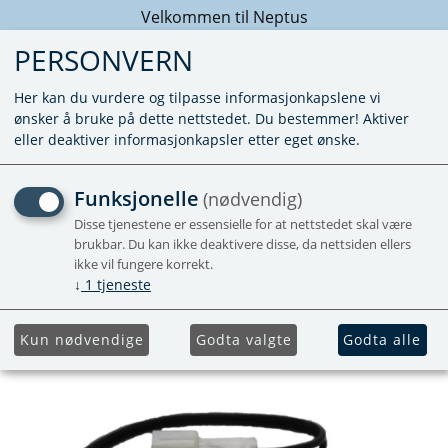
Velkommen til Neptus
PERSONVERN
Her kan du vurdere og tilpasse informasjonkapslene vi
ønsker å bruke på dette nettstedet. Du bestemmer! Aktiver
eller deaktiver informasjonkapsler etter eget ønske.
JACK PLUGG (MINI JACK)
Funksjonelle
(nødvendig)
Disse tjenestene er essensielle for at nettstedet skal være
brukbar. Du kan ikke deaktivere disse, da nettsiden ellers
ikke vil fungere korrekt.
↓
1
tjeneste
Kun nødvendige
Godta valgte
Godta alle