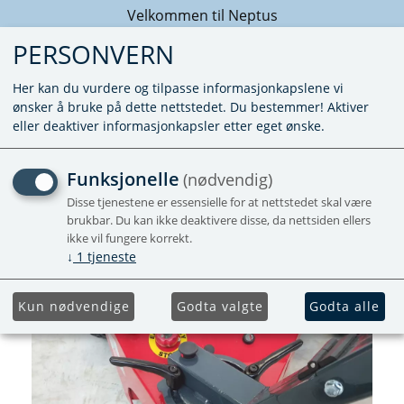
Velkommen til Neptus
PERSONVERN
Her kan du vurdere og tilpasse informasjonkapslene vi
ønsker å bruke på dette nettstedet. Du bestemmer! Aktiver
eller deaktiver informasjonkapsler etter eget ønske.
JUSTERBAR ARM
Funksjonelle
(nødvendig)
Disse tjenestene er essensielle for at nettstedet skal være
Forhåndsbestill
brukbar. Du kan ikke deaktivere disse, da nettsiden ellers
ikke vil fungere korrekt.
↓
1
tjeneste
Kun nødvendige
Godta valgte
Godta alle