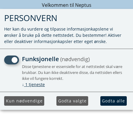
Velkommen til Neptus
PERSONVERN
Her kan du vurdere og tilpasse informasjonkapslene vi
ønsker å bruke på dette nettstedet. Du bestemmer! Aktiver
eller deaktiver informasjonkapsler etter eget ønske.
KABEL 5M FOR
Funksjonelle
(nødvendig)
ENERGIVELGER C6002EH
Disse tjenestene er essensielle for at nettstedet skal være
brukbar. Du kan ikke deaktivere disse, da nettsiden ellers
ikke vil fungere korrekt.
Utgående
↓
1
tjeneste
Kun nødvendige
Godta valgte
Godta alle