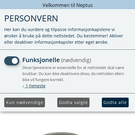
Velkommen til Neptus
PERSONVERN
Her kan du vurdere og tilpasse informasjonkapslene vi
ønsker å bruke på dette nettstedet. Du bestemmer! Aktiver
eller deaktiver informasjonkapsler etter eget ønske.
KABEL FORLENGER 3M IR
Funksjonelle
(nødvendig)
SAPHIR VARIO OG
Disse tjenestene er essensielle for at nettstedet skal være
brukbar. Du kan ikke deaktivere disse, da nettsiden ellers
COMPACT
ikke vil fungere korrekt.
↓
1
tjeneste
Kun nødvendige
Godta valgte
Godta alle