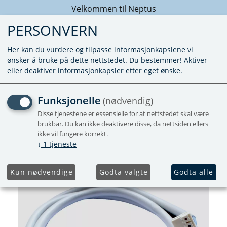
Velkommen til Neptus
PERSONVERN
Her kan du vurdere og tilpasse informasjonkapslene vi
ønsker å bruke på dette nettstedet. Du bestemmer! Aktiver
eller deaktiver informasjonkapsler etter eget ønske.
KABEL KONTROLLPANEL
Funksjonelle
(nødvendig)
TEB3 - 1,3M
Disse tjenestene er essensielle for at nettstedet skal være
brukbar. Du kan ikke deaktivere disse, da nettsiden ellers
ikke vil fungere korrekt.
↓
1
tjeneste
Kun nødvendige
Godta valgte
Godta alle