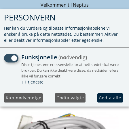
Velkommen til Neptus
PERSONVERN
Her kan du vurdere og tilpasse informasjonkapslene vi
ønsker å bruke på dette nettstedet. Du bestemmer! Aktiver
eller deaktiver informasjonkapsler etter eget ønske.
KABEL TIL
Funksjonelle
(nødvendig)
ROMTERMOSTAT 4 METER
Disse tjenestene er essensielle for at nettstedet skal være
brukbar. Du kan ikke deaktivere disse, da nettsiden ellers
ikke vil fungere korrekt.
↓
1
tjeneste
Kun nødvendige
Godta valgte
Godta alle