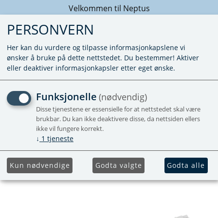
Velkommen til Neptus
PERSONVERN
Her kan du vurdere og tilpasse informasjonkapslene vi
ønsker å bruke på dette nettstedet. Du bestemmer! Aktiver
eller deaktiver informasjonkapsler etter eget ønske.
KABEL VED KUN 12V
Funksjonelle
(nødvendig)
PUMPE - COMPACT 3010
Disse tjenestene er essensielle for at nettstedet skal være
brukbar. Du kan ikke deaktivere disse, da nettsiden ellers
ikke vil fungere korrekt.
↓
1
tjeneste
Kun nødvendige
Godta valgte
Godta alle