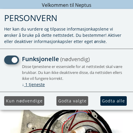
Velkommen til Neptus
PERSONVERN
Her kan du vurdere og tilpasse informasjonkapslene vi
ønsker å bruke på dette nettstedet. Du bestemmer! Aktiver
eller deaktiver informasjonkapsler etter eget ønske.
KABELSTOKK SETT INDRE
Funksjonelle
(nødvendig)
COMBI 4/4E
Disse tjenestene er essensielle for at nettstedet skal være
brukbar. Du kan ikke deaktivere disse, da nettsiden ellers
ikke vil fungere korrekt.
↓
1
tjeneste
Kun nødvendige
Godta valgte
Godta alle