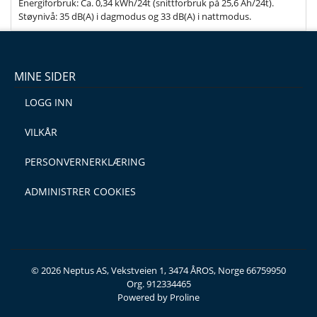
Energiforbruk: Ca. 0,34 kWh/24t (snittforbruk på 25,6 Ah/24t).
Støynivå: 35 dB(A) i dagmodus og 33 dB(A) i nattmodus.
MINE SIDER
LOGG INN
VILKÅR
PERSONVERNERKLÆRING
ADMINISTRER COOKIES
© 2026 Neptus AS, Vekstveien 1, 3474 ÅROS, Norge 66759950
Org. 912334465
Powered by Proline