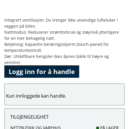
Integrert ventilasjon: Du trenger ikke utvendige lufteluker i
veggen på bilen.
Nattmodus: Reduserer strømforbruk og støynivå ytterligere
for en mer behagelig natt.
Betjening: Kapasitiv berøringsskjerm (touch-panel) for
temperaturkontroll.
Dør: Utskiftbare hengsler (kan åpnes både til høyre og
venstre)
Logg inn for å handle
Kun innloggede kan handle.
TILGJENGELIGHET
NETTBUTIKK OG VAREHUS
PÅ LAGER