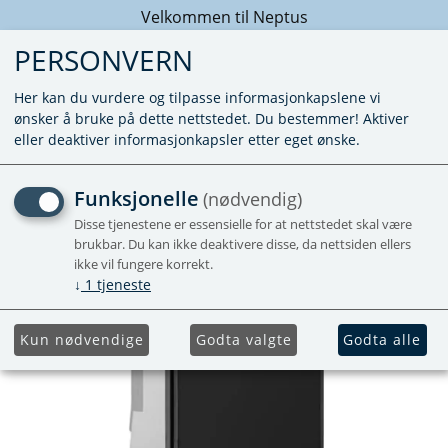
Velkommen til Neptus
PERSONVERN
Her kan du vurdere og tilpasse informasjonkapslene vi
ønsker å bruke på dette nettstedet. Du bestemmer! Aktiver
eller deaktiver informasjonkapsler etter eget ønske.
KJØLESKAP T1090E
Funksjonelle
(nødvendig)
Disse tjenestene er essensielle for at nettstedet skal være
Kompressorskap
brukbar. Du kan ikke deaktivere disse, da nettsiden ellers
Forhåndsbestill
ikke vil fungere korrekt.
↓
1
tjeneste
Kun nødvendige
Godta valgte
Godta alle