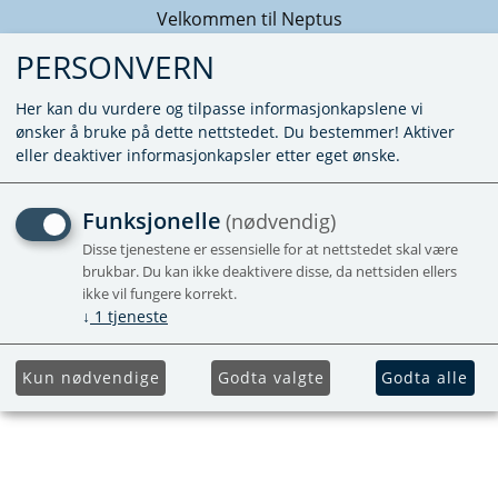
Velkommen til Neptus
PERSONVERN
Her kan du vurdere og tilpasse informasjonkapslene vi
ønsker å bruke på dette nettstedet. Du bestemmer! Aktiver
eller deaktiver informasjonkapsler etter eget ønske.
KUNNE IKKE FINNE PRODUKTET
Funksjonelle
(nødvendig)
Forside
Disse tjenestene er essensielle for at nettstedet skal være
brukbar. Du kan ikke deaktivere disse, da nettsiden ellers
ikke vil fungere korrekt.
↓
1
tjeneste
Kun nødvendige
Godta valgte
Godta alle