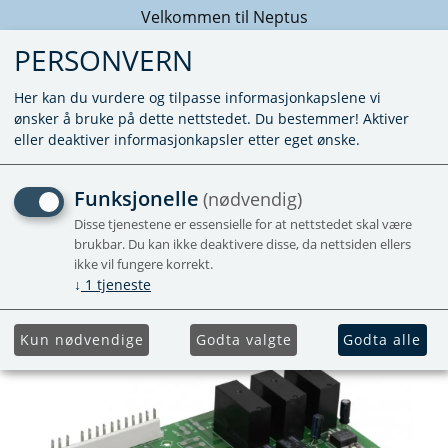
Velkommen til Neptus
PERSONVERN
Her kan du vurdere og tilpasse informasjonkapslene vi
ønsker å bruke på dette nettstedet. Du bestemmer! Aktiver
eller deaktiver informasjonkapsler etter eget ønske.
KRETSKORT 3 KW
Funksjonelle
(nødvendig)
Disse tjenestene er essensielle for at nettstedet skal være
brukbar. Du kan ikke deaktivere disse, da nettsiden ellers
ikke vil fungere korrekt.
↓
1
tjeneste
Kun nødvendige
Godta valgte
Godta alle