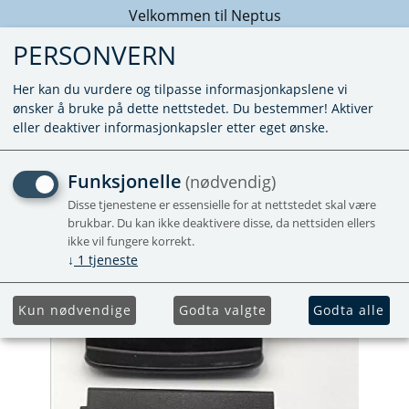
Velkommen til Neptus
PERSONVERN
Her kan du vurdere og tilpasse informasjonkapslene vi
ønsker å bruke på dette nettstedet. Du bestemmer! Aktiver
eller deaktiver informasjonkapsler etter eget ønske.
LÅS KJØLESKAPSDØR N317
Funksjonelle
(nødvendig)
Disse tjenestene er essensielle for at nettstedet skal være
brukbar. Du kan ikke deaktivere disse, da nettsiden ellers
ikke vil fungere korrekt.
↓
1
tjeneste
Kun nødvendige
Godta valgte
Godta alle