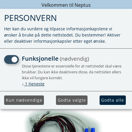
Velkommen til Neptus
PERSONVERN
Her kan du vurdere og tilpasse informasjonkapslene vi
ønsker å bruke på dette nettstedet. Du bestemmer! Aktiver
eller deaktiver informasjonkapsler etter eget ønske.
LEDNINGSNETT SC260S
Funksjonelle
(nødvendig)
Disse tjenestene er essensielle for at nettstedet skal være
brukbar. Du kan ikke deaktivere disse, da nettsiden ellers
ikke vil fungere korrekt.
↓
1
tjeneste
Kun nødvendige
Godta valgte
Godta alle