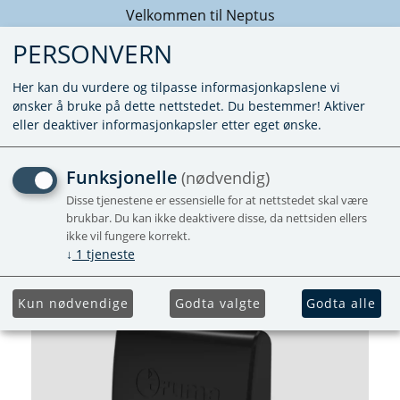
Velkommen til Neptus
PERSONVERN
Her kan du vurdere og tilpasse informasjonkapslene vi
ønsker å bruke på dette nettstedet. Du bestemmer! Aktiver
eller deaktiver informasjonkapsler etter eget ønske.
LOKK FOR GASSUTTAK
Funksjonelle
(nødvendig)
SORT BBQ
Disse tjenestene er essensielle for at nettstedet skal være
brukbar. Du kan ikke deaktivere disse, da nettsiden ellers
ikke vil fungere korrekt.
Forhåndsbestill
↓
1
tjeneste
Kun nødvendige
Godta valgte
Godta alle