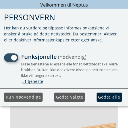
Velkommen til Neptus
PERSONVERN
Her kan du vurdere og tilpasse informasjonkapslene vi
ønsker å bruke på dette nettstedet. Du bestemmer! Aktiver
eller deaktiver informasjonkapsler etter eget ønske.
LUFTSLANGE ÜR 5 Ø75MM
Funksjonelle
(nødvendig)
APP
Disse tjenestene er essensielle for at nettstedet skal være
brukbar. Du kan ikke deaktivere disse, da nettsiden ellers
ikke vil fungere korrekt.
Passer S 5004 og Trumatic S 5002
↓
1
tjeneste
Forhåndsbestill
Kun nødvendige
Godta valgte
Godta alle