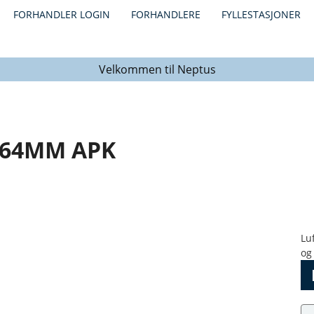
FORHANDLER LOGIN
FORHANDLERE
FYLLESTASJONER
Velkommen til Neptus
Ø64MM APK
Lu
og