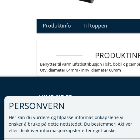
Produktinfo
Til toppen
PRODUKTIN
Benyttes til varmluftsdistribusjon i båt, bobil og cam
Utv. diameter 64mm - innv. diameter 60mm
MINE SIDER
PERSONVERN
LOGG INN
Her kan du vurdere og tilpasse informasjonkapslene vi
VILKÅR
ønsker å bruke på dette nettstedet. Du bestemmer! Aktiver
PERSONVERNERKLÆRING
eller deaktiver informasjonkapsler etter eget ønske.
ADMINISTRER COOKIES