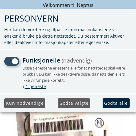
Velkommen til Neptus
PERSONVERN
Her kan du vurdere og tilpasse informasjonkapslene vi
ønsker å bruke på dette nettstedet. Du bestemmer! Aktiver
eller deaktiver informasjonkapsler etter eget ønske.
MAGNETSPOLER L/H
Funksjonelle
(nødvendig)
Disse tjenestene er essensielle for at nettstedet skal være
Forhåndsbestill
brukbar. Du kan ikke deaktivere disse, da nettsiden ellers
ikke vil fungere korrekt.
↓
1
tjeneste
Kun nødvendige
Godta valgte
Godta alle