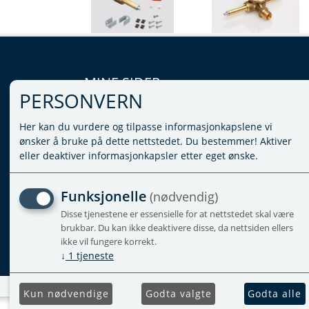
MINE SIDER
PERSONVERN
LOGG INN
Her kan du vurdere og tilpasse informasjonkapslene vi
VILKÅR
ønsker å bruke på dette nettstedet. Du bestemmer! Aktiver
PERSONVERNERKLÆRING
eller deaktiver informasjonkapsler etter eget ønske.
ADMINISTRER COOKIES
Funksjonelle
(nødvendig)
Disse tjenestene er essensielle for at nettstedet skal være
brukbar. Du kan ikke deaktivere disse, da nettsiden ellers
ikke vil fungere korrekt.
↓
1
tjeneste
Kun nødvendige
Godta valgte
Godta alle