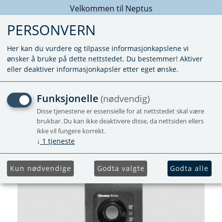
Velkommen til Neptus
PERSONVERN
Her kan du vurdere og tilpasse informasjonkapslene vi
ønsker å bruke på dette nettstedet. Du bestemmer! Aktiver
eller deaktiver informasjonkapsler etter eget ønske.
MANØVERPANEL BOILER
Funksjonelle
(nødvendig)
FRA 05/14
Disse tjenestene er essensielle for at nettstedet skal være
brukbar. Du kan ikke deaktivere disse, da nettsiden ellers
ikke vil fungere korrekt.
Leveres med 3m kabel
↓
1
tjeneste
Kun nødvendige
Godta valgte
Godta alle