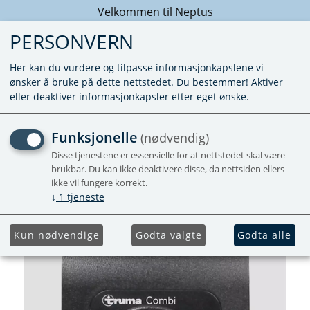
Velkommen til Neptus
PERSONVERN
Her kan du vurdere og tilpasse informasjonkapslene vi
ønsker å bruke på dette nettstedet. Du bestemmer! Aktiver
eller deaktiver informasjonkapsler etter eget ønske.
MANØVERPANEL CLASSIC
Funksjonelle
(nødvendig)
COMBI SORT
Disse tjenestene er essensielle for at nettstedet skal være
brukbar. Du kan ikke deaktivere disse, da nettsiden ellers
ikke vil fungere korrekt.
Leveres med ramme
↓
1
tjeneste
Kun nødvendige
Godta valgte
Godta alle