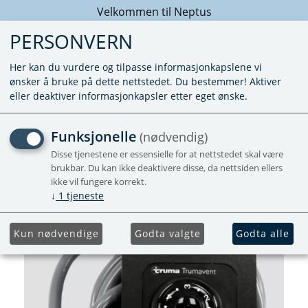
Velkommen til Neptus
PERSONVERN
Her kan du vurdere og tilpasse informasjonkapslene vi
ønsker å bruke på dette nettstedet. Du bestemmer! Aktiver
eller deaktiver informasjonkapsler etter eget ønske.
MANØVERPANEL SORT
Funksjonelle
(nødvendig)
TN2/3 KABEL 1,5M
Disse tjenestene er essensielle for at nettstedet skal være
brukbar. Du kan ikke deaktivere disse, da nettsiden ellers
ikke vil fungere korrekt.
Forhåndsbestill
↓
1
tjeneste
Kun nødvendige
Godta valgte
Godta alle