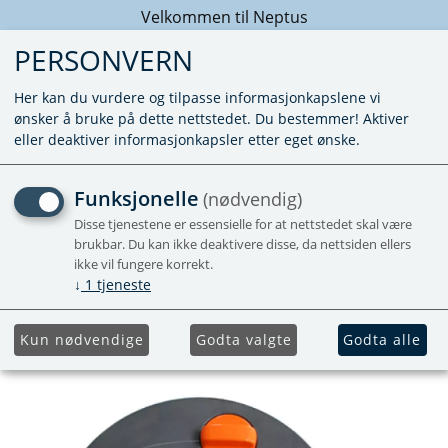
Velkommen til Neptus
PERSONVERN
Her kan du vurdere og tilpasse informasjonkapslene vi
ønsker å bruke på dette nettstedet. Du bestemmer! Aktiver
eller deaktiver informasjonkapsler etter eget ønske.
MEKANISME AVFALLSTANK 
Funksjonelle
(nødvendig)
250/C-260
Disse tjenestene er essensielle for at nettstedet skal være
brukbar. Du kan ikke deaktivere disse, da nettsiden ellers
ikke vil fungere korrekt.
Komplett mekanisme. Nr. 1-9, 11-13, 15-
↓
1
tjeneste
17, 21. Blade arm leveres ikke separat
Kun nødvendige
Godta valgte
Godta alle