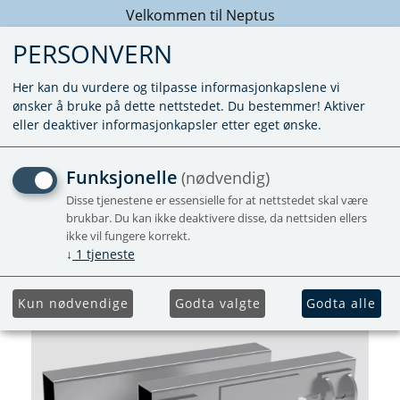
Velkommen til Neptus
PERSONVERN
Her kan du vurdere og tilpasse informasjonkapslene vi
ønsker å bruke på dette nettstedet. Du bestemmer! Aktiver
eller deaktiver informasjonkapsler etter eget ønske.
MONTERINGSBRAKETT
Funksjonelle
(nødvendig)
ERIBA TOURING TROLL
Disse tjenestene er essensielle for at nettstedet skal være
brukbar. Du kan ikke deaktivere disse, da nettsiden ellers
ikke vil fungere korrekt.
↓
1
tjeneste
Kun nødvendige
Godta valgte
Godta alle