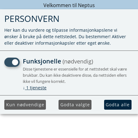
Velkommen til Neptus
PERSONVERN
Her kan du vurdere og tilpasse informasjonkapslene vi
ønsker å bruke på dette nettstedet. Du bestemmer! Aktiver
eller deaktiver informasjonkapsler etter eget ønske.
MONTERINGSPLATE SETT
Funksjonelle
(nødvendig)
AVENTA
Disse tjenestene er essensielle for at nettstedet skal være
brukbar. Du kan ikke deaktivere disse, da nettsiden ellers
ikke vil fungere korrekt.
Passer alle Aventa modeller
↓
1
tjeneste
Forhåndsbestill
Kun nødvendige
Godta valgte
Godta alle