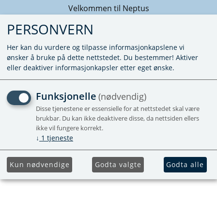
Velkommen til Neptus
PERSONVERN
Her kan du vurdere og tilpasse informasjonkapslene vi
ønsker å bruke på dette nettstedet. Du bestemmer! Aktiver
eller deaktiver informasjonkapsler etter eget ønske.
MOPEKA PRO FOR
Funksjonelle
(nødvendig)
GASSFLASKER
Disse tjenestene er essensielle for at nettstedet skal være
brukbar. Du kan ikke deaktivere disse, da nettsiden ellers
BLUETOOTH LEVEL
ikke vil fungere korrekt.
↓
1
tjeneste
SENSOR MED MAGNET
Kun nødvendige
Godta valgte
Godta alle