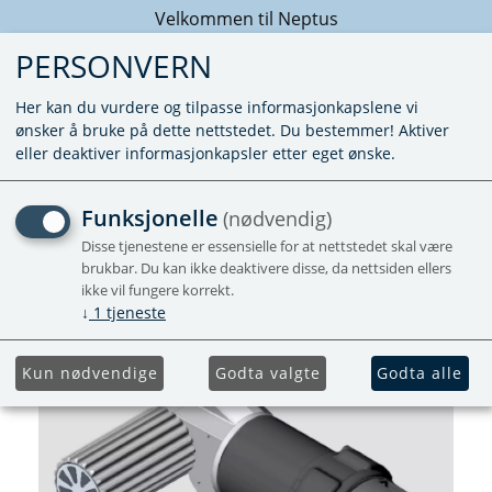
Velkommen til Neptus
PERSONVERN
Her kan du vurdere og tilpasse informasjonkapslene vi
ønsker å bruke på dette nettstedet. Du bestemmer! Aktiver
eller deaktiver informasjonkapsler etter eget ønske.
MOTOR/GEARBOX SMART
Funksjonelle
(nødvendig)
A - SIDE A
Disse tjenestene er essensielle for at nettstedet skal være
brukbar. Du kan ikke deaktivere disse, da nettsiden ellers
ikke vil fungere korrekt.
Forhåndsbestill
↓
1
tjeneste
Kun nødvendige
Godta valgte
Godta alle