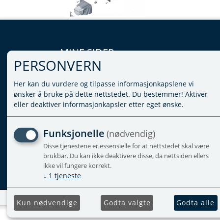
MINE SIDER
PERSONVERN
LOGG INN
Her kan du vurdere og tilpasse informasjonkapslene vi
VILKÅR
ønsker å bruke på dette nettstedet. Du bestemmer! Aktiver
PERSONVERNERKLÆRING
eller deaktiver informasjonkapsler etter eget ønske.
ADMINISTRER COOKIES
Funksjonelle
(nødvendig)
Disse tjenestene er essensielle for at nettstedet skal være
brukbar. Du kan ikke deaktivere disse, da nettsiden ellers
ikke vil fungere korrekt.
↓
1
tjeneste
Kun nødvendige
Godta valgte
Godta alle