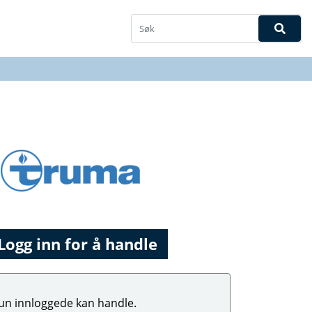
Logg inn for å handle
un innloggede kan handle.