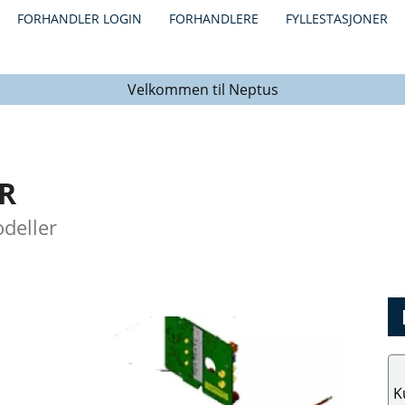
FORHANDLER LOGIN
FORHANDLERE
FYLLESTASJONER
Velkommen til Neptus
R
odeller
K