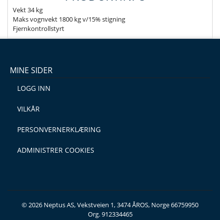
Vekt 34 kg
Maks vognvekt 1800 kg v/15% stigning
Fjernkontrollstyrt
MINE SIDER
LOGG INN
VILKÅR
PERSONVERNERKLÆRING
ADMINISTRER COOKIES
© 2026 Neptus AS, Vekstveien 1, 3474 ÅROS, Norge 66759950
Org. 912334465