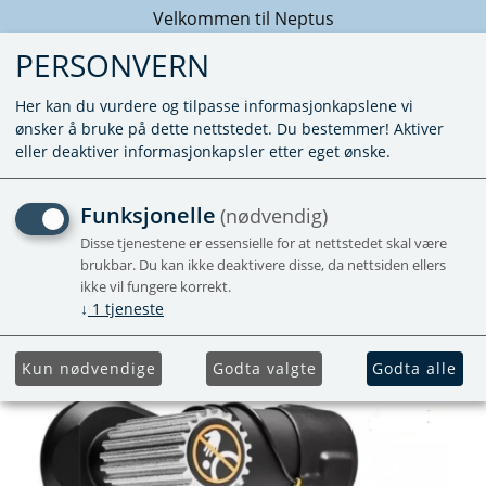
Velkommen til Neptus
PERSONVERN
Her kan du vurdere og tilpasse informasjonkapslene vi
ønsker å bruke på dette nettstedet. Du bestemmer! Aktiver
eller deaktiver informasjonkapsler etter eget ønske.
MOVER GO2 RH3-1
Funksjonelle
(nødvendig)
Disse tjenestene er essensielle for at nettstedet skal være
brukbar. Du kan ikke deaktivere disse, da nettsiden ellers
ikke vil fungere korrekt.
↓
1
tjeneste
Kun nødvendige
Godta valgte
Godta alle