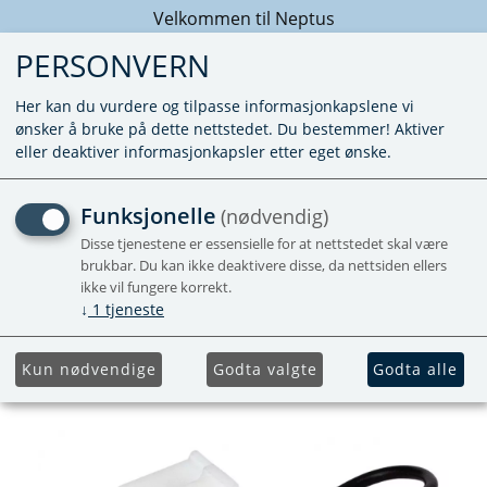
Velkommen til Neptus
PERSONVERN
Her kan du vurdere og tilpasse informasjonkapslene vi
ønsker å bruke på dette nettstedet. Du bestemmer! Aktiver
eller deaktiver informasjonkapsler etter eget ønske.
NØDKABEL
Funksjonelle
(nødvendig)
Disse tjenestene er essensielle for at nettstedet skal være
Nødkabel for 3010 og 3020. For 3020
brukbar. Du kan ikke deaktivere disse, da nettsiden ellers
trengs også adapter 3020035
ikke vil fungere korrekt.
↓
1
tjeneste
Kun nødvendige
Godta valgte
Godta alle