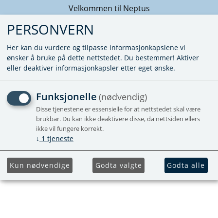
Velkommen til Neptus
PERSONVERN
Her kan du vurdere og tilpasse informasjonkapslene vi
ønsker å bruke på dette nettstedet. Du bestemmer! Aktiver
eller deaktiver informasjonkapsler etter eget ønske.
O-RING 16X2MM
Funksjonelle
(nødvendig)
Disse tjenestene er essensielle for at nettstedet skal være
Utgående
brukbar. Du kan ikke deaktivere disse, da nettsiden ellers
ikke vil fungere korrekt.
↓
1
tjeneste
Kun nødvendige
Godta valgte
Godta alle