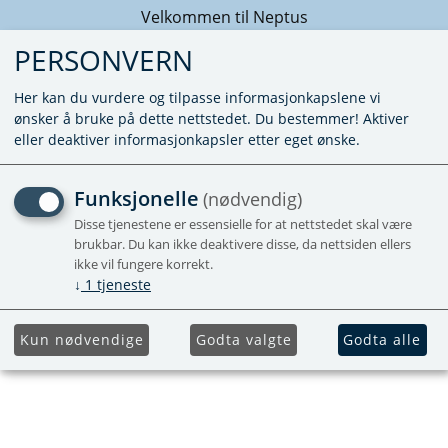
Velkommen til Neptus
PERSONVERN
Her kan du vurdere og tilpasse informasjonkapslene vi
ønsker å bruke på dette nettstedet. Du bestemmer! Aktiver
eller deaktiver informasjonkapsler etter eget ønske.
O-RING 203X4MM
Funksjonelle
(nødvendig)
Disse tjenestene er essensielle for at nettstedet skal være
brukbar. Du kan ikke deaktivere disse, da nettsiden ellers
ikke vil fungere korrekt.
↓
1
tjeneste
Kun nødvendige
Godta valgte
Godta alle