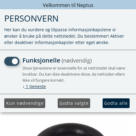
Velkommen til Neptus
PERSONVERN
Her kan du vurdere og tilpasse informasjonkapslene vi
ønsker å bruke på dette nettstedet. Du bestemmer! Aktiver
eller deaktiver informasjonkapsler etter eget ønske.
O-RING TIL G10
Funksjonelle
(nødvendig)
REGULATOR - 9X3MM
Disse tjenestene er essensielle for at nettstedet skal være
brukbar. Du kan ikke deaktivere disse, da nettsiden ellers
ikke vil fungere korrekt.
↓
1
tjeneste
Kun nødvendige
Godta valgte
Godta alle