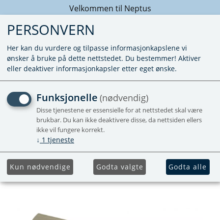
Velkommen til Neptus
PERSONVERN
Her kan du vurdere og tilpasse informasjonkapslene vi
ønsker å bruke på dette nettstedet. Du bestemmer! Aktiver
eller deaktiver informasjonkapsler etter eget ønske.
OVERGANG SLANGE 10MM
Funksjonelle
(nødvendig)
- RØR 3/8 M/VEGGFESTE -
Disse tjenestene er essensielle for at nettstedet skal være
brukbar. Du kan ikke deaktivere disse, da nettsiden ellers
UTGÅR
ikke vil fungere korrekt.
↓
1
tjeneste
Utgående
Kun nødvendige
Godta valgte
Godta alle