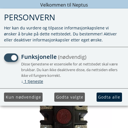
Velkommen til Neptus
PERSONVERN
Her kan du vurdere og tilpasse informasjonkapslene vi
ønsker å bruke på dette nettstedet. Du bestemmer! Aktiver
eller deaktiver informasjonkapsler etter eget ønske.
OVEROPPH. TERMOSTAT
Funksjonelle
(nødvendig)
230V CBE
Disse tjenestene er essensielle for at nettstedet skal være
brukbar. Du kan ikke deaktivere disse, da nettsiden ellers
ikke vil fungere korrekt.
↓
1
tjeneste
Kun nødvendige
Godta valgte
Godta alle