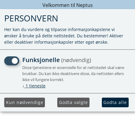
Velkommen til Neptus
PERSONVERN
Her kan du vurdere og tilpasse informasjonkapslene vi
ønsker å bruke på dette nettstedet. Du bestemmer! Aktiver
eller deaktiver informasjonkapsler etter eget ønske.
KUNNE IKKE FINNE PRODUKTET
Funksjonelle
(nødvendig)
Forside
Disse tjenestene er essensielle for at nettstedet skal være
brukbar. Du kan ikke deaktivere disse, da nettsiden ellers
ikke vil fungere korrekt.
↓
1
tjeneste
Kun nødvendige
Godta valgte
Godta alle