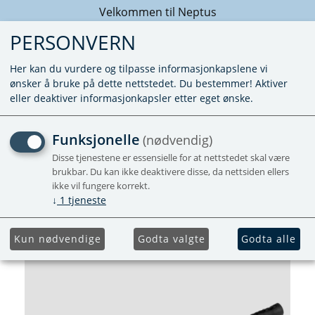
Velkommen til Neptus
PERSONVERN
Her kan du vurdere og tilpasse informasjonkapslene vi
ønsker å bruke på dette nettstedet. Du bestemmer! Aktiver
eller deaktiver informasjonkapsler etter eget ønske.
PÅFØRINGSARM MOVER
Funksjonelle
(nødvendig)
SR (02-2010-06/2017)
Disse tjenestene er essensielle for at nettstedet skal være
brukbar. Du kan ikke deaktivere disse, da nettsiden ellers
ikke vil fungere korrekt.
↓
1
tjeneste
Kun nødvendige
Godta valgte
Godta alle