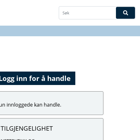
Logg inn for å handle
un innloggede kan handle.
TILGJENGELIGHET