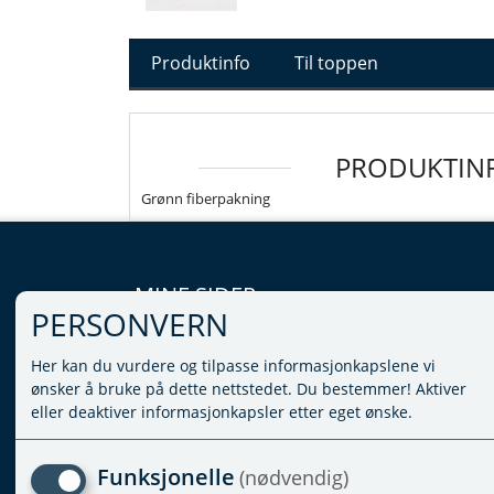
Produktinfo
Til toppen
PRODUKTIN
Grønn fiberpakning
MINE SIDER
PERSONVERN
LOGG INN
Her kan du vurdere og tilpasse informasjonkapslene vi
VILKÅR
ønsker å bruke på dette nettstedet. Du bestemmer! Aktiver
PERSONVERNERKLÆRING
eller deaktiver informasjonkapsler etter eget ønske.
ADMINISTRER COOKIES
Funksjonelle
(nødvendig)