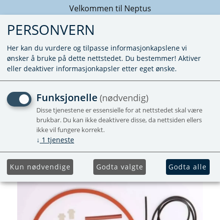
Velkommen til Neptus
PERSONVERN
Her kan du vurdere og tilpasse informasjonkapslene vi
ønsker å bruke på dette nettstedet. Du bestemmer! Aktiver
eller deaktiver informasjonkapsler etter eget ønske.
PAKNING SETT COMBI 4/6
Funksjonelle
(nødvendig)
DIESEL
Disse tjenestene er essensielle for at nettstedet skal være
brukbar. Du kan ikke deaktivere disse, da nettsiden ellers
ikke vil fungere korrekt.
↓
1
tjeneste
Kun nødvendige
Godta valgte
Godta alle