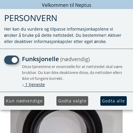
Velkommen til Neptus
PERSONVERN
Her kan du vurdere og tilpasse informasjonkapslene vi
ønsker å bruke på dette nettstedet. Du bestemmer! Aktiver
eller deaktiver informasjonkapsler etter eget ønske.
PAKNING SKORSTEIN 3002
Funksjonelle
(nødvendig)
Disse tjenestene er essensielle for at nettstedet skal være
brukbar. Du kan ikke deaktivere disse, da nettsiden ellers
ikke vil fungere korrekt.
↓
1
tjeneste
Kun nødvendige
Godta valgte
Godta alle